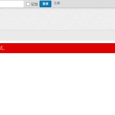
注册
记住
试。