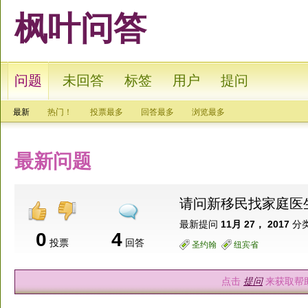
枫叶问答
问题
未回答
标签
用户
提问
最新
热门！
投票最多
回答最多
浏览最多
最新问题
请问新移民找家庭医
最新提问
11月 27， 2017
分类
0
4
投票
回答
圣约翰
纽宾省
点击
提问
来获取帮