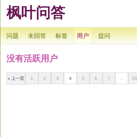
枫叶问答
问题
未回答
标签
用户
提问
没有活跃用户
« 上一页
1
2
3
4
5
6
7
...
53